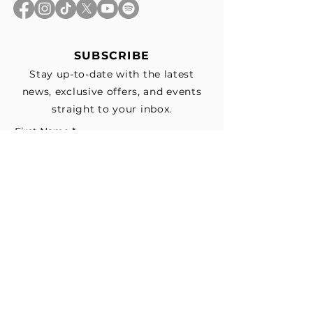
SUBSCRIBE
Stay up-to-date with the latest
news, exclusive offers, and events
straight to your inbox.
First Name
*
Last Name
Email
*
Subscribe me to your email list for 
news, updates, and special deals.
*
I consent to receive marketing and 
non-marketing text messages 